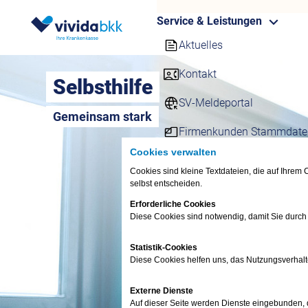
Service & Leistungen
Aktuelles
Kontakt
Selbsthilfe
SV-Meldeportal
Gemeinsam stark
Firmenkunden Stammdate
Cookies verwalten
Online-Services für Firme
Cookies sind kleine Textdateien, die auf Ihre
selbst entscheiden.
Downloadcenter
Erforderliche Cookies
Rechner
Diese Cookies sind notwendig, damit Sie durch
Ihre persönliche Akademie
Statistik-Cookies
Diese Cookies helfen uns, das Nutzungsverhalt
Newsletter
Externe Dienste
E-Magazin für Firmenkun
Auf dieser Seite werden Dienste eingebunden, di