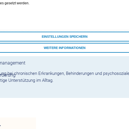
ies gesetzt werden.
r
Melderecht?
EINSTELLUNGEN SPEICHERN
Uhr
WEITERE INFORMATIONEN
ALLE COOKIES AKZEPTIEREN
tsmanagement
gung bei chronischen Erkrankungen, Behinderungen und psychosoziale
örderung
ige Unterstützung im Alltag.
r
enssituationen