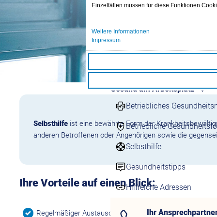
Einzelfällen müssen für diese Funktionen Cook
Ansprechpartner
Weitere Informationen
Impressum
Ihr Ansprechpartne
Fragen Beitrags- und 
Mo. bis Fr. von 8 - 18 
Gesund am Arbeitsplatz
Betriebliches Gesundhei
Selbsthilfe
ist eine bewährte Form der Krankheitsbewälti
Betriebliche Gesundheitsf
anderen Betroffenen oder Angehörigen sowie die gegenseit
Selbsthilfe
Gesundheitstipps
Ihre Vorteile auf einen Blick:
Hilfreiche Adressen
Ihr Ansprechpartne
Regelmäßiger Austausch mit Menschen in ähnlichen Leb