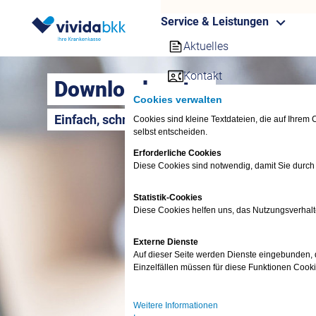
Service & Leistungen
Aktuelles
Kontakt
Downloadcenter
Cookies verwalten
SV-Meldeportal
Einfach, schnell & kostenlos
Cookies sind kleine Textdateien, die auf Ihre
selbst entscheiden.
Firmenkunden Stammdate
Erforderliche Cookies
Online-Services für Firme
Diese Cookies sind notwendig, damit Sie durch
Downloadcenter
Statistik-Cookies
Diese Cookies helfen uns, das Nutzungsverhalt
Rechner
Externe Dienste
Ihre persönliche Akademie
Auf dieser Seite werden Dienste eingebunden, di
Einzelfällen müssen für diese Funktionen Cook
Newsletter
Weitere Informationen
E-Magazin für Firmenkun