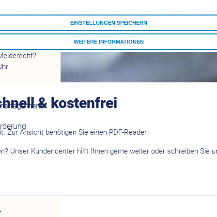
EINSTELLUNGEN SPEICHERN
r
WEITERE INFORMATIONEN
Melderecht?
ALLE COOKIES AKZEPTIEREN
Uhr
hnell & kostenfrei
tsmanagement
örderung
eit. Zur Ansicht benötigen Sie einen PDF-Reader.
den? Unser Kundencenter hilft Ihnen gerne weiter oder schreiben Sie 
r