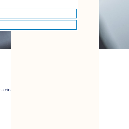
uns eine eMail: firmenkunden@vividabkk.de.