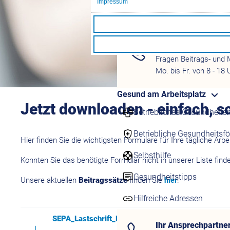
Impressum
Ansprechpartner
Ihr Ansprechpartne
Fragen Beitrags- und 
Mo. bis Fr. von 8 - 18 
Gesund am Arbeitsplatz
Jetzt downloaden - einfach, sc
Betriebliches Gesundhei
Betriebliche Gesundheitsf
Hier finden Sie die wichtigsten Formulare für Ihre tägliche Arb
Selbsthilfe
Konnten Sie das benötigte Formular nicht in unserer Liste fin
Gesundheitstipps
Unsere aktuellen
Beitragssätze
finden Sie
!
hier
Hilfreiche Adressen
SEPA_Lastschrift_Firmenkunden_2026.pdf
Ihr Ansprechpartne