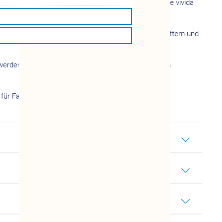
griffe, mit denen Sie sich gerade herumschlagen? Die vivida
e wirtschaftliche Existenz der Familien und hilft Müttern und
 werden. Auch getrenntlebenden Elternteilen steht das
für Familie, Senioren, Frauen und Jugend:
.
hier