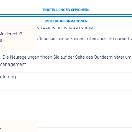
zlichen Glückwunsch! ElterngeldPlus und Partnerschaftsbonus sind Be
estimmungen zusammenfassen.
EINSTELLUNGEN SPEICHERN
d, die von der Bevölkerung am meisten geschätzt werden. Es sichert di
WEITERE INFORMATIONEN
r
tern ermöglichen, sich Zeit für ihr Kind zu nehmen.
ALLE COOKIES AKZEPTIEREN
Melderecht?
ldPlus und Partnerschaftsbonus - diese können miteinander kombiniert
Uhr
 Die Neuregelungen finden Sie auf der Seite des Bundesministerium 
tsmanagement
örderung
r