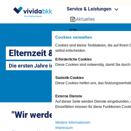
Service & Leistungen
Aktuelles
Kontakt
Cookies verwalten
SV-Meldeportal
Cookies sind kleine Textdateien, die auf Ihre
Elternzeit & Elterngeld
selbst entscheiden.
Firmenkunden Stammdate
Erforderliche Cookies
Die ersten Jahre im Leben eines Kindes sind die wic
Diese Cookies sind notwendig, damit Sie durch
Online-Services für Firme
Statistik-Cookies
Downloadcenter
Diese Cookies helfen uns, das Nutzungsverhalt
Rechner
Externe Dienste
Auf dieser Seite werden Dienste eingebunden, di
Ihre persönliche Akademie
Einzelfällen müssen für diese Funktionen Cook
"Wir werden Eltern"
Newsletter
Weitere Informationen
Impressum
E-Magazin für Firmenkun