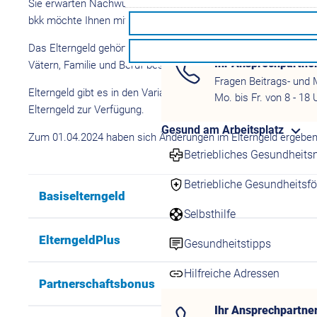
Sie erwarten Nachwuchs, vielleicht sogar Ihr erstes Kind? Her
bkk möchte Ihnen mit dieser Information die wichtigsten B
Ansprechpartner
Das Elterngeld gehört zu den Familienleistungen in Deutschlan
Ihr Ansprechpartne
Vätern, Familie und Beruf besser zu vereinbaren. Es soll den El
Fragen Beitrags- und 
Elterngeld gibt es in den Varianten Basiselterngeld, Elternge
Mo. bis Fr. von 8 - 18 
Elterngeld zur Verfügung.
Gesund am Arbeitsplatz
Zum 01.04.2024 haben sich Änderungen im Elterngeld ergeben.
Betriebliches Gesundhei
Betriebliche Gesundheitsf
Basiselterngeld
Selbsthilfe
ElterngeldPlus
Gesundheitstipps
Hilfreiche Adressen
Partnerschaftsbonus
Ihr Ansprechpartne