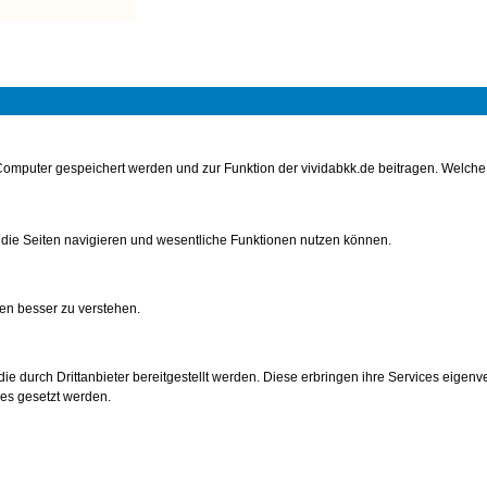
m Computer gespeichert werden und zur Funktion der vividabkk.de beitragen. Welc
n
htigsten.
 die Seiten navigieren und wesentliche Funktionen nutzen können.
nkunden
en besser zu verstehen.
e durch Drittanbieter bereitgestellt werden. Diese erbringen ihre Services eigenve
ies gesetzt werden.
den