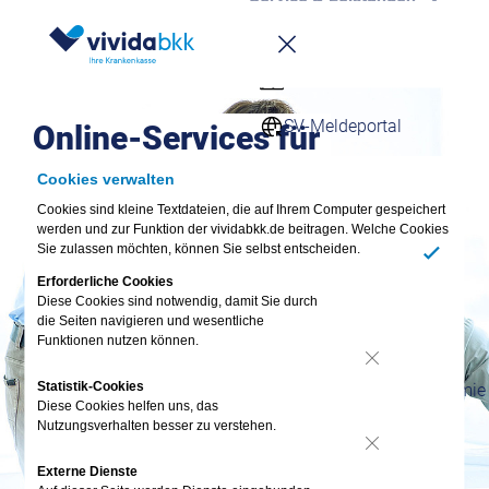
Aktuelles
Kontakt
SV-Meldeportal
Online-Services für
Firmenkunden
Cookies verwalten
Arbeitgeber
Stammdaten
Cookies sind kleine Textdateien, die auf Ihrem Computer gespeichert
werden und zur Funktion der vividabkk.de beitragen. Welche Cookies
Online-Services für
Sie zulassen möchten, können Sie selbst entscheiden.
Firmenkunden
Ja
Erforderliche Cookies
Downloadcenter
Diese Cookies sind notwendig, damit Sie durch
die Seiten navigieren und wesentliche
Funktionen nutzen können.
Rechner
Nein
Statistik-Cookies
Ihre persönliche Akademie
Diese Cookies helfen uns, das
Nutzungsverhalten besser zu verstehen.
Newsletter
Nein
Externe Dienste
E-Magazin für