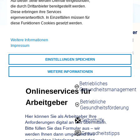
Auf dieser Seite werden Dienste eingebunden,
Firmenkunden
die durch Drittanbieter bereitgestellt werden.
Diese erbringen ihre Services
Ansprechpartner
eigenverantwortlich. In Einzelfällen müssen für
diese Funktionen Cookies gesetzt werden.
Ihr Ansprechpartner
Fragen Beitrags- und
Weitere Informationen
Melderecht?
Impressum
Mo. bis Fr. von 8 - 18
Uhr
EINSTELLUNGEN SPEICHERN
WEITERE INFORMATIONEN
Gesund am Arbeitsplatz
Betriebliches
ALLE COOKIES AKZEPTIEREN
Gesundheitsmanagement
Betriebliche
Gesundheitsförderung
Selbsthilfe
Gesundheitstipps