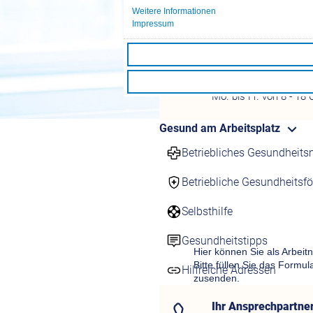
Weitere Informationen
Impressum
Ansprechpartner
Ihr Ansprechpartne
Fragen Beitrags- und 
Mo. bis Fr. von 8 - 18 
Gesund am Arbeitsplatz
Betriebliches Gesundhei
Betriebliche Gesundheitsf
Selbsthilfe
Gesundheitstipps
Hilfreiche Adressen
Ihr Ansprechpartne