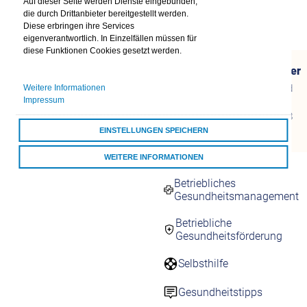
Auf dieser Seite werden Dienste eingebunden,
Firmenkunden
die durch Drittanbieter bereitgestellt werden.
Diese erbringen ihre Services
Ansprechpartner
eigenverantwortlich. In Einzelfällen müssen für
diese Funktionen Cookies gesetzt werden.
Ihr Ansprechpartner
Fragen Beitrags- und
Weitere Informationen
Melderecht?
Impressum
Mo. bis Fr. von 8 - 18
Uhr
EINSTELLUNGEN SPEICHERN
WEITERE INFORMATIONEN
Gesund am Arbeitsplatz
Betriebliches
ALLE COOKIES AKZEPTIEREN
Gesundheitsmanagement
Betriebliche
Gesundheitsförderung
Selbsthilfe
Gesundheitstipps