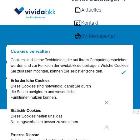
Aktuelles
Kontakt
SV-Meldeportal
Firmenkunden
Rechner
Cookies verwalten
Stammdaten
Cookies sind kleine Textdateien, die auf Ihrem Computer gespeichert
werden und zur Funktion der vividabkk.de beitragen. Welche Cookies
Online-Services für
Übergangsbereich
Sie zulassen möchten, können Sie selbst entscheiden.
Firmenkunden
Ja
Erforderliche Cookies
Einfach, schnell & kostenlos
Downloadcenter
Diese Cookies sind notwendig, damit Sie durch
die Seiten navigieren und wesentliche
Funktionen nutzen können.
Rechner
Nein
Statistik-Cookies
Ihre persönliche Akademie
Diese Cookies helfen uns, das
Nutzungsverhalten besser zu verstehen.
Newsletter
Nein
Externe Dienste
E-Magazin für